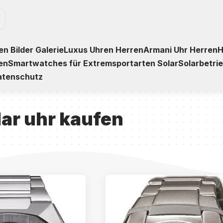
n Bilder Galerie
Luxus Uhren Herren
Armani Uhr Herren
H
en
Smartwatches für Extremsportarten Solar
Solarbetri
atenschutz
lar uhr kaufen