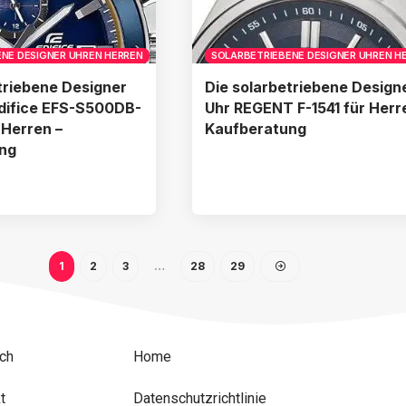
NE DESIGNER UHREN HERREN
SOLARBETRIEBENE DESIGNER UHREN H
triebene Designer
Die solarbetriebene Design
Edifice EFS-S500DB-
Uhr REGENT F-1541 für Herr
 Herren –
Kaufberatung
ng
1
2
3
…
28
29
ch
Home
t
Datenschutzrichtlinie