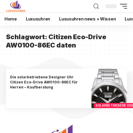
Home
Luxusuhren
Luxusuhren news + Wissen
Lux
Schlagwort:
Citizen Eco-Drive
AW0100-86EC daten
Die solarbetriebene Designer Uhr
Citizen Eco-Drive AW0100-86EC für
Herren – Kaufberatung
SOLARBETRIEBENE DES