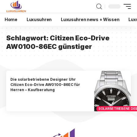
Home
Luxusuhren
Luxusuhren news + Wissen
Lux
Schlagwort:
Citizen Eco-Drive
AW0100-86EC günstiger
Die solarbetriebene Designer Uhr
Citizen Eco-Drive AW0100-86EC für
Herren – Kaufberatung
SOLARBETRIEBENE DES