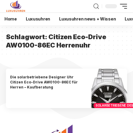
Home
Luxusuhren
Luxusuhren news + Wissen
Lux
Schlagwort:
Citizen Eco-Drive
AW0100-86EC Herrenuhr
Die solarbetriebene Designer Uhr
Citizen Eco-Drive AW0100-86EC für
Herren – Kaufberatung
SOLARBETRIEBENE DES