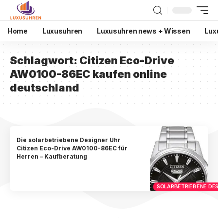
Home
Luxusuhren
Luxusuhren news + Wissen
Lux
Schlagwort:
Citizen Eco-Drive
AW0100-86EC kaufen online
deutschland
Die solarbetriebene Designer Uhr
Citizen Eco-Drive AW0100-86EC für
Herren – Kaufberatung
SOLARBETRIEBENE DES