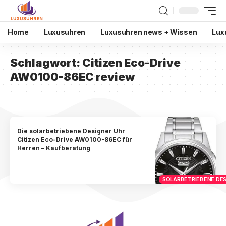
Home
Luxusuhren
Luxusuhren news + Wissen
Lux
Schlagwort:
Citizen Eco-Drive
AW0100-86EC review
Die solarbetriebene Designer Uhr
Citizen Eco-Drive AW0100-86EC für
Herren – Kaufberatung
SOLARBETRIEBENE DES