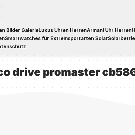
n Bilder Galerie
Luxus Uhren Herren
Armani Uhr Herren
H
en
Smartwatches für Extremsportarten Solar
Solarbetri
atenschutz
eco drive promaster cb5