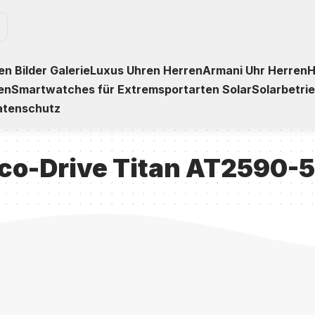
n Bilder Galerie
Luxus Uhren Herren
Armani Uhr Herren
H
en
Smartwatches für Extremsportarten Solar
Solarbetri
atenschutz
Eco-Drive Titan AT2590-