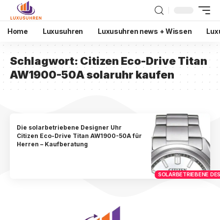
Home
Luxusuhren
Luxusuhren news + Wissen
Lux
Schlagwort:
Citizen Eco-Drive Titan
AW1900-50A solaruhr kaufen
Die solarbetriebene Designer Uhr
Citizen Eco-Drive Titan AW1900-50A für
Herren – Kaufberatung
SOLARBETRIEBENE DES