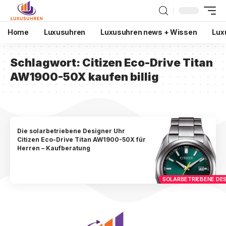
Home
Luxusuhren
Luxusuhren news + Wissen
Lux
Schlagwort:
Citizen Eco-Drive Titan
AW1900-50X kaufen billig
Die solarbetriebene Designer Uhr
Citizen Eco-Drive Titan AW1900-50X für
Herren – Kaufberatung
SOLARBETRIEBENE DES