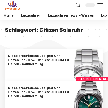
Home
Luxusuhren
Luxusuhren news + Wissen
Lux
Schlagwort:
Citizen Solaruhr
Die solarbetriebene Designer Uhr
Citizen Eco-Drive Titan AW1900-50A für
Herren – Kaufberatung
SOLARBETRIEBENE DES
Die solarbetriebene Designer Uhr
Citizen Eco-Drive Titan AW1900-50X für
Herren – Kaufberatung