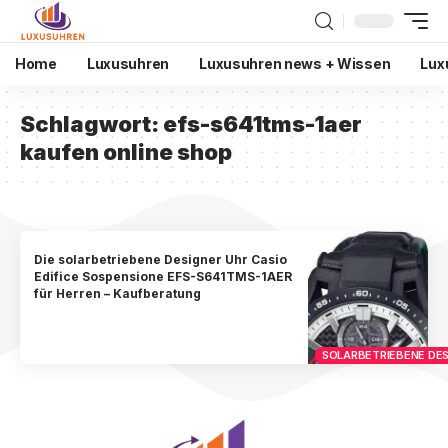
Home
Luxusuhren
Luxusuhren news + Wissen
Lux
Schlagwort:
efs-s641tms-1aer
kaufen online shop
Die solarbetriebene Designer Uhr Casio
Edifice Sospensione EFS-S641TMS-1AER
für Herren – Kaufberatung
SOLARBETRIEBENE DES