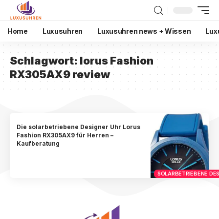
Home
Luxusuhren
Luxusuhren news + Wissen
Lux
Schlagwort:
lorus Fashion
RX305AX9 review
Die solarbetriebene Designer Uhr Lorus
Fashion RX305AX9 für Herren –
Kaufberatung
SOLARBETRIEBENE DES