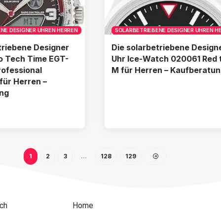
NE DESIGNER UHREN HERREN
SOLARBETRIEBENE DESIGNER UHREN H
triebene Designer
Die solarbetriebene Design
o Tech Time EGT-
Uhr Ice-Watch 020061 Red 
rofessional
M für Herren – Kaufberatu
für Herren –
ng
1
2
3
…
128
129
ch
Home