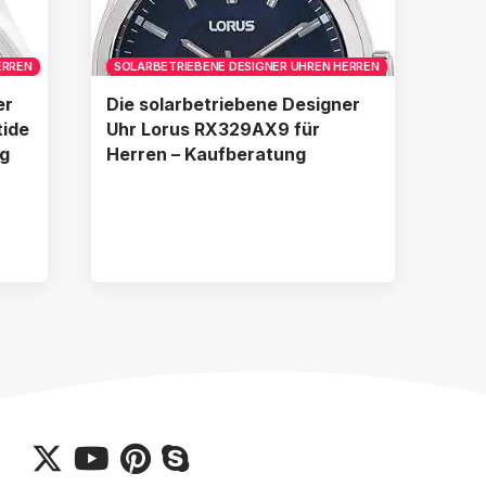
ERREN
SOLARBETRIEBENE DESIGNER UHREN HERREN
er
Die solarbetriebene Designer
tide
Uhr Lorus RX329AX9 für
ng
Herren – Kaufberatung