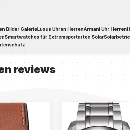
n Bilder Galerie
Luxus Uhren Herren
Armani Uhr Herren
H
en
Smartwatches für Extremsportarten Solar
Solarbetri
atenschutz
en reviews