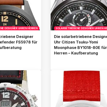
NE DESIGNER UHREN HERREN
SOLARBETRIEBENE DESIGNER UHREN H
triebene Designer
Die solarbetriebene Design
Defender FS5978 für
Uhr Citizen Tsuku-Yomi
aufberatung
Moonphase BY1018-80E für
Herren – Kaufberatung