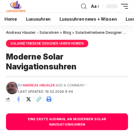
Aa
Home
Luxusuhren
Luxusuhren news + Wissen
Lux
Andreas Häusler - Solaruhren
>
Blog
>
Solarbetriebene Designer Uhren Herren
SOLARBETRIEBENE DESIGNER UHREN HERREN
Moderne Solar
Navigationsuhren
BY
ANDREAS HÄUSLER
ADD A COMMENT
LAST UPDATED: 19.02.2026 9:44
EINE ERSTE AUSWAHL AN MODERNEN SOLAR
NAVIGATIONSUHREN