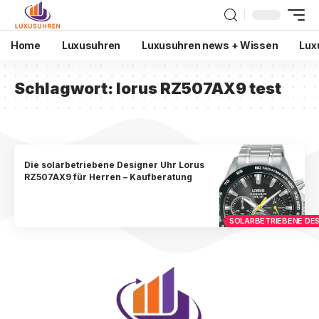
Home
Luxusuhren
Luxusuhren news + Wissen
Lux
Schlagwort:
lorus RZ507AX9 test
Die solarbetriebene Designer Uhr Lorus
RZ507AX9 für Herren – Kaufberatung
SOLARBETRIEBENE DES