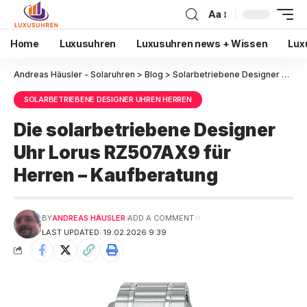
Aa
Home
Luxusuhren
Luxusuhren news + Wissen
Lux
Andreas Häusler - Solaruhren
>
Blog
>
Solarbetriebene Designer Uhren Herren
SOLARBETRIEBENE DESIGNER UHREN HERREN
Die solarbetriebene Designer
Uhr Lorus RZ507AX9 für
Herren – Kaufberatung
BY
ANDREAS HÄUSLER
ADD A COMMENT
LAST UPDATED: 19.02.2026 9:39