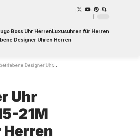
ugo Boss Uhr Herren
Luxusuhren für Herren
ebene Designer Uhren Herren
r ETT Eco Tech Time EGA-11715-21M Professional Worldtimer für Herren – Kaufberatung
er Uhr
715-21M
r Herren