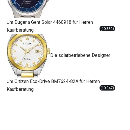
Uhr Dugena Gent Solar 4460918 für Herren –
(10.332)
Kaufberatung
Die solarbetriebene Designer
Uhr Citizen Eco-Drive BM7624-82A für Herren –
(10.247)
Kaufberatung