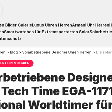
n Bilder Galerie
Luxus Uhren Herren
Armani Uhr Herren
H
en
Smartwatches für Extremsportarten Solar
Solarbetri
atenschutz
ren
>
Blog
>
Solarbetriebene Designer Uhren Herren
>
Die solarbetriebene Designer Uh
NER UHREN HERREN
arbetriebene Design
 Tech Time EGA-11
ional Worldtimer fü