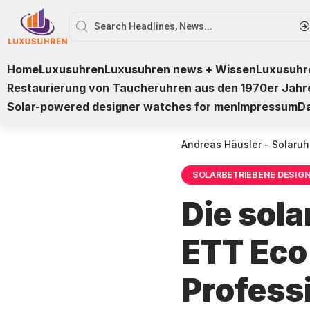
Home
Luxusuhren
Luxusuhren news + Wissen
Luxusuhre
Restaurierung von Taucheruhren aus den 1970er Jahr
Solar-powered designer watches for men
Impressum
D
Andreas Häusler - Solaruh
SOLARBETRIEBENE DESIG
Die sol
ETT Eco
Profess