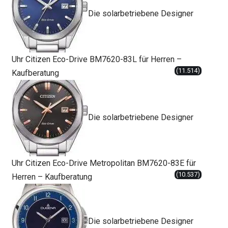
Die solarbetriebene Designer
Uhr Citizen Eco-Drive BM7620-83L für Herren –
(11.514)
Kaufberatung
Die solarbetriebene Designer
Uhr Citizen Eco-Drive Metropolitan BM7620-83E für
(10.537)
Herren – Kaufberatung
Die solarbetriebene Designer