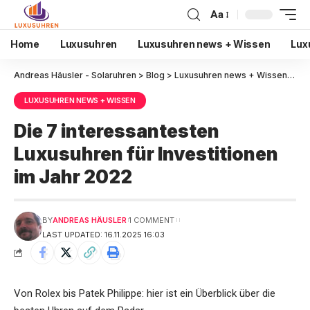
Aa
Home
Luxusuhren
Luxusuhren news + Wissen
Lux
Andreas Häusler - Solaruhren
>
Blog
>
Luxusuhren news + Wissen
>
Die
LUXUSUHREN NEWS + WISSEN
Die 7 interessantesten
Luxusuhren für Investitionen
im Jahr 2022
BY
ANDREAS HÄUSLER
1 COMMENT
LAST UPDATED: 16.11.2025 16:03
Von Rolex bis Patek Philippe: hier ist ein Überblick über die