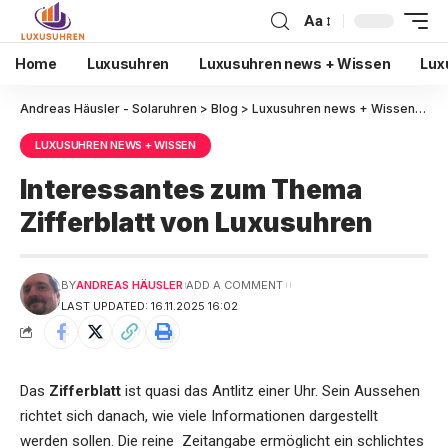
Aa
Home
Luxusuhren
Luxusuhren news + Wissen
Lux
Andreas Häusler - Solaruhren
>
Blog
>
Luxusuhren news + Wissen
>
Int
LUXUSUHREN NEWS + WISSEN
Interessantes zum Thema
Zifferblatt von Luxusuhren
BY
ANDREAS HÄUSLER
ADD A COMMENT
LAST UPDATED: 16.11.2025 16:02
Das
Zifferblatt
ist quasi das Antlitz einer Uhr. Sein Aussehen
richtet sich danach, wie viele Informationen dargestellt
werden sollen. Die reine Zeitangabe ermöglicht ein schlichtes