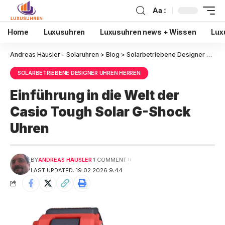
Aa
Home
Luxusuhren
Luxusuhren news + Wissen
Lux
Andreas Häusler - Solaruhren
>
Blog
>
Solarbetriebene Designer Uhren Herren
SOLARBETRIEBENE DESIGNER UHREN HERREN
Einführung in die Welt der
Casio Tough Solar G-Shock
Uhren
BY
ANDREAS HÄUSLER
1 COMMENT
LAST UPDATED: 19.02.2026 9:44