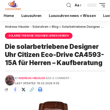
Aa
Home
Luxusuhren
Luxusuhren news + Wissen
Lux
Andreas Häusler - Solaruhren
>
Blog
>
Solarbetriebene Designer Uhren Herren
SOLARBETRIEBENE DESIGNER UHREN HERREN
Die solarbetriebene Designer
Uhr Citizen Eco-Drive CA4593-
15A für Herren – Kaufberatung
BY
ANDREAS HÄUSLER
ADD A COMMENT
LAST UPDATED: 19.02.2026 9:55