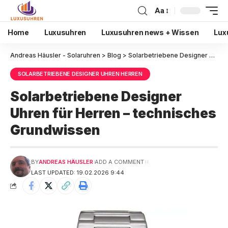
Aa
Home
Luxusuhren
Luxusuhren news + Wissen
Lux
Andreas Häusler - Solaruhren
>
Blog
>
Solarbetriebene Designer Uhren Herren
SOLARBETRIEBENE DESIGNER UHREN HERREN
Solarbetriebene Designer
Uhren für Herren – technisches
Grundwissen
BY
ANDREAS HÄUSLER
ADD A COMMENT
LAST UPDATED: 19.02.2026 9:44