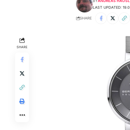
BY
ANDREAS HÄUSL
LAST UPDATED: 19.0
SHARE
SHARE