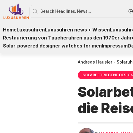
Home
Luxusuhren
Luxusuhren news + Wissen
Luxusuhre
Restaurierung von Taucheruhren aus den 1970er Jahr
Solar-powered designer watches for men
Impressum
D
Andreas Häusler - Solaruh
SOLARBETRIEBENE DESIG
Solarbe
die Reis