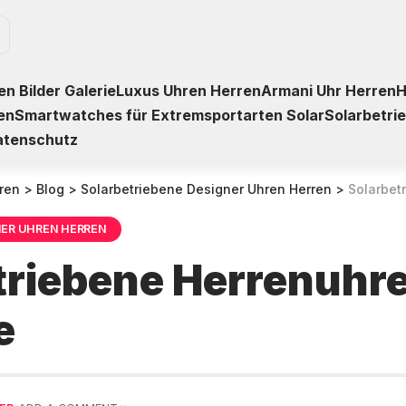
n Bilder Galerie
Luxus Uhren Herren
Armani Uhr Herren
H
en
Smartwatches für Extremsportarten Solar
Solarbetri
atenschutz
ren
>
Blog
>
Solarbetriebene Designer Uhren Herren
>
Solarbetrie
NER UHREN HERREN
triebene Herrenuhre
e