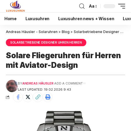
Aa
Home
Luxusuhren
Luxusuhren news + Wissen
Lux
Andreas Häusler - Solaruhren
>
Blog
>
Solarbetriebene Designer Uhren Herren
SOLARBETRIEBENE DESIGNER UHREN HERREN
Solare Fliegeruhren für Herren
mit Aviator-Design
BY
ANDREAS HÄUSLER
ADD A COMMENT
LAST UPDATED: 19.02.2026 9:43