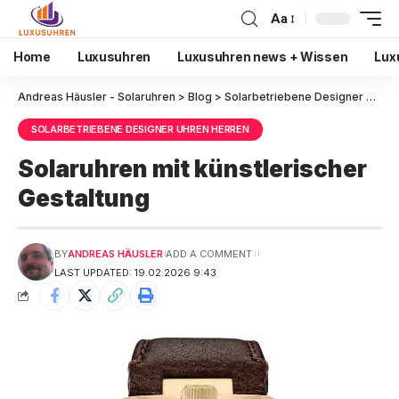
Aa
Home
Luxusuhren
Luxusuhren news + Wissen
Lux
Andreas Häusler - Solaruhren
>
Blog
>
Solarbetriebene Designer Uhren Herren
SOLARBETRIEBENE DESIGNER UHREN HERREN
Solaruhren mit künstlerischer
Gestaltung
BY
ANDREAS HÄUSLER
ADD A COMMENT
LAST UPDATED: 19.02.2026 9:43