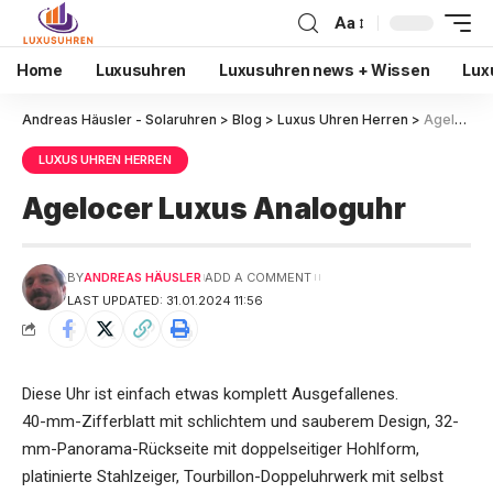
Aa
Home
Luxusuhren
Luxusuhren news + Wissen
Lux
Andreas Häusler - Solaruhren
>
Blog
>
Luxus Uhren Herren
>
Agelocer Luxus Analoguhr
LUXUS UHREN HERREN
Agelocer Luxus Analoguhr
BY
ANDREAS HÄUSLER
ADD A COMMENT
LAST UPDATED: 31.01.2024 11:56
Diese Uhr ist einfach etwas komplett Ausgefallenes.
40-mm-Zifferblatt mit schlichtem und sauberem Design, 32-
mm-Panorama-Rückseite mit doppelseitiger Hohlform,
platinierte Stahlzeiger, Tourbillon-Doppeluhrwerk mit selbst