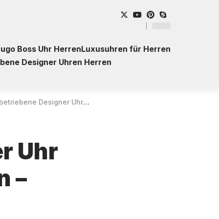
ugo Boss Uhr Herren
Luxusuhren für Herren
ebene Designer Uhren Herren
Designer Uhr Bering 15439-377 für Herren – Kaufberatung
er Uhr
n –