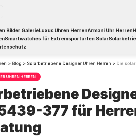
n Bilder Galerie
Luxus Uhren Herren
Armani Uhr Herren
H
en
Smartwatches für Extremsportarten Solar
Solarbetri
atenschutz
ren
>
Blog
>
Solarbetriebene Designer Uhren Herren
>
Die solarbetriebene 
NER UHREN HERREN
arbetriebene Design
15439-377 für Herre
ratung