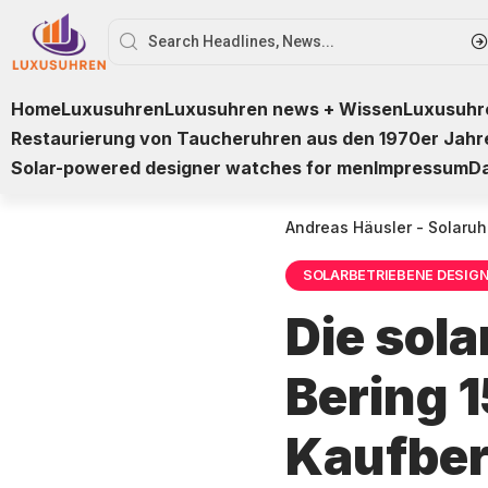
Home
Luxusuhren
Luxusuhren news + Wissen
Luxusuhre
Restaurierung von Taucheruhren aus den 1970er Jahr
Solar-powered designer watches for men
Impressum
D
Andreas Häusler - Solaruh
SOLARBETRIEBENE DESIG
Die sol
Bering 
Kaufbe