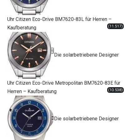
Uhr Citizen Eco-Drive BM7620-83L für Herren –
(11.517)
Kaufberatung
Die solarbetriebene Designer
Uhr Citizen Eco-Drive Metropolitan BM7620-83E für
(10.538)
Herren – Kaufberatung
Die solarbetriebene Designer