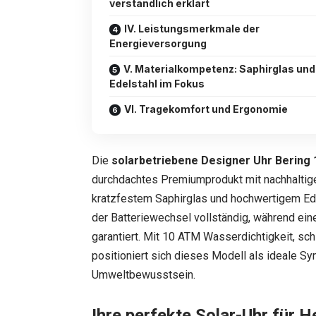
verständlich erklärt
IV. Leistungsmerkmale der
Energieversorgung
V. Materialkompetenz: Saphirglas und
Edelstahl im Fokus
VI. Tragekomfort und Ergonomie
Die
solarbetriebene Designer Uhr Bering 
durchdachtes Premiumprodukt mit nachhaltig
kratzfestem Saphirglas und hochwertigem Edel
der Batteriewechsel vollständig, während ei
garantiert. Mit 10 ATM Wasserdichtigkeit, 
positioniert sich dieses Modell als ideale Sy
Umweltbewusstsein.
Ihre perfekte Solar-Uhr für H