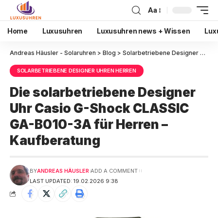
Aa
Home
Luxusuhren
Luxusuhren news + Wissen
Lux
Andreas Häusler - Solaruhren
>
Blog
>
Solarbetriebene Designer Uhren Herren
SOLARBETRIEBENE DESIGNER UHREN HERREN
Die solarbetriebene Designer
Uhr Casio G-Shock CLASSIC
GA-B010-3A für Herren –
Kaufberatung
BY
ANDREAS HÄUSLER
ADD A COMMENT
LAST UPDATED: 19.02.2026 9:38