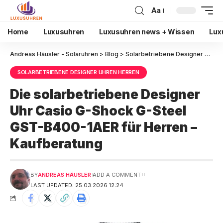
Aa
Home
Luxusuhren
Luxusuhren news + Wissen
Lux
Andreas Häusler - Solaruhren
>
Blog
>
Solarbetriebene Designer Uhren Herren
SOLARBETRIEBENE DESIGNER UHREN HERREN
Die solarbetriebene Designer
Uhr Casio G-Shock G-Steel
GST-B400-1AER für Herren –
Kaufberatung
BY
ANDREAS HÄUSLER
ADD A COMMENT
LAST UPDATED: 25.03.2026 12:24