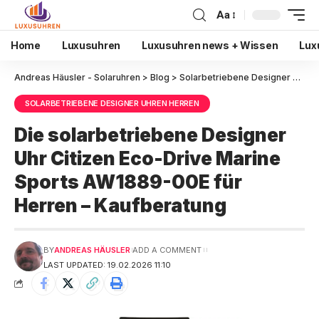
Aa
Home
Luxusuhren
Luxusuhren news + Wissen
Lux
Andreas Häusler - Solaruhren
>
Blog
>
Solarbetriebene Designer Uhren Herren
SOLARBETRIEBENE DESIGNER UHREN HERREN
Die solarbetriebene Designer
Uhr Citizen Eco-Drive Marine
Sports AW1889-00E für
Herren – Kaufberatung
BY
ANDREAS HÄUSLER
ADD A COMMENT
LAST UPDATED: 19.02.2026 11:10