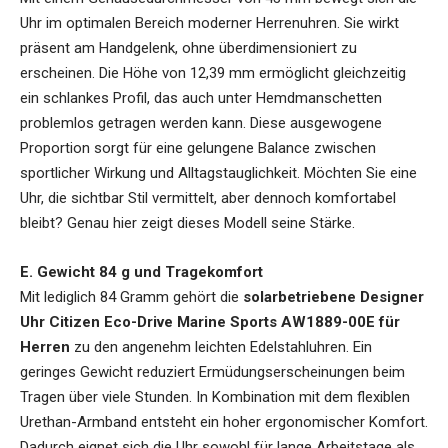
Uhr im optimalen Bereich moderner Herrenuhren. Sie wirkt
präsent am Handgelenk, ohne überdimensioniert zu
erscheinen. Die Höhe von 12,39 mm ermöglicht gleichzeitig
ein schlankes Profil, das auch unter Hemdmanschetten
problemlos getragen werden kann. Diese ausgewogene
Proportion sorgt für eine gelungene Balance zwischen
sportlicher Wirkung und Alltagstauglichkeit. Möchten Sie eine
Uhr, die sichtbar Stil vermittelt, aber dennoch komfortabel
bleibt? Genau hier zeigt dieses Modell seine Stärke.
E. Gewicht 84 g und Tragekomfort
Mit lediglich 84 Gramm gehört die
solarbetriebene Designer
Uhr Citizen Eco-Drive Marine Sports AW1889-00E für
Herren
zu den angenehm leichten Edelstahluhren. Ein
geringes Gewicht reduziert Ermüdungserscheinungen beim
Tragen über viele Stunden. In Kombination mit dem flexiblen
Urethan-Armband entsteht ein hoher ergonomischer Komfort.
Dadurch eignet sich die Uhr sowohl für lange Arbeitstage als