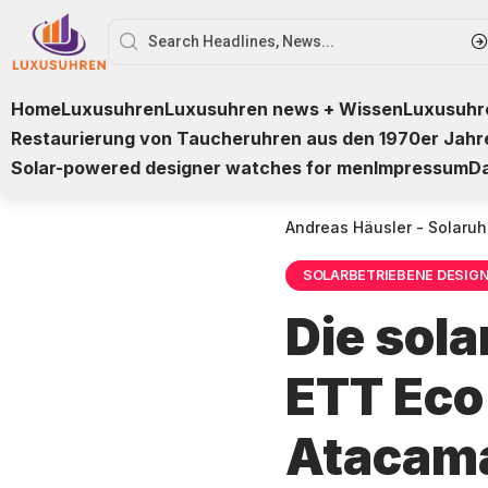
Home
Luxusuhren
Luxusuhren news + Wissen
Luxusuhre
Restaurierung von Taucheruhren aus den 1970er Jahr
Solar-powered designer watches for men
Impressum
D
Andreas Häusler - Solaruh
SOLARBETRIEBENE DESIG
Die sol
ETT Eco
Atacama