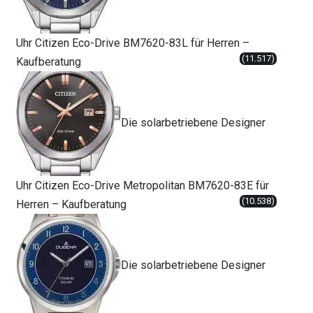
Uhr Citizen Eco-Drive BM7620-83L für Herren –
(11.517)
Kaufberatung
Die solarbetriebene Designer
Uhr Citizen Eco-Drive Metropolitan BM7620-83E für
(10.538)
Herren – Kaufberatung
Die solarbetriebene Designer