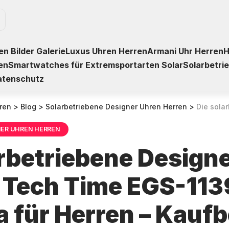
n Bilder Galerie
Luxus Uhren Herren
Armani Uhr Herren
H
en
Smartwatches für Extremsportarten Solar
Solarbetri
atenschutz
ren
>
Blog
>
Solarbetriebene Designer Uhren Herren
>
Die solarbetriebene Design
NER UHREN HERREN
arbetriebene Design
 Tech Time EGS-11
 für Herren – Kauf