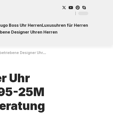
ugo Boss Uhr Herren
Luxusuhren für Herren
ebene Designer Uhren Herren
er Uhr ETT Eco Tech Time EGS-11395-25M Atacama für Herren – Kaufberatung
er Uhr
395-25M
beratung