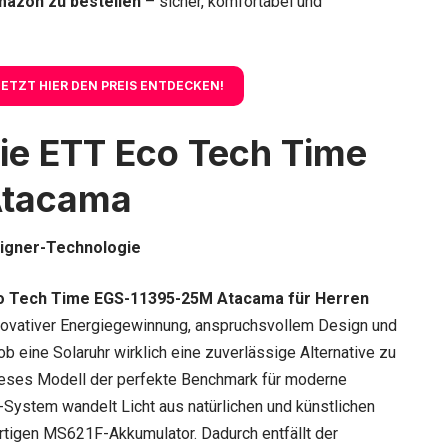
mazon zu bestellen
– sicher, komfortabel und
JETZT HIER DEN PREIS ENTDECKEN
!
die ETT Eco Tech Time
Atacama
signer-Technologie
co Tech Time EGS-11395-25M Atacama für Herren
novativer Energiegewinnung, anspruchsvollem Design und
ob eine Solaruhr wirklich eine zuverlässige Alternative zu
t dieses Modell der perfekte Benchmark für moderne
e-System wandelt Licht aus natürlichen und künstlichen
rtigen MS621F-Akkumulator. Dadurch entfällt der