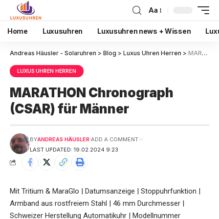
Aa
Home
Luxusuhren
Luxusuhren news + Wissen
Lux
Andreas Häusler - Solaruhren
>
Blog
>
Luxus Uhren Herren
>
MARATHON Chronograph (CSAR) für Männer
LUXUS UHREN HERREN
MARATHON Chronograph
(CSAR) für Männer
BY
ANDREAS HÄUSLER
ADD A COMMENT
LAST UPDATED: 19.02.2024 9:23
Mit Tritium & MaraGlo | Datumsanzeige | Stoppuhrfunktion |
Armband aus rostfreiem Stahl | 46 mm Durchmesser |
Schweizer Herstellung Automatikuhr | Modellnummer