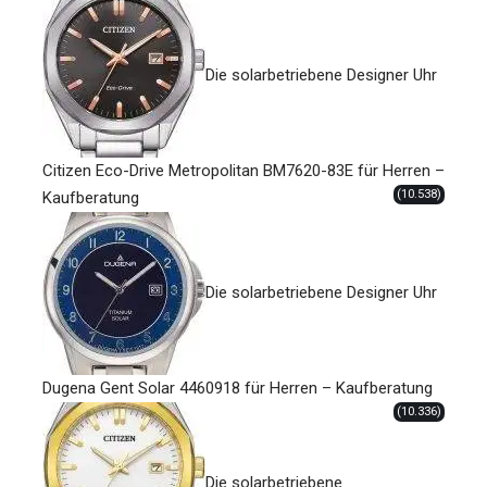
Die solarbetriebene Designer Uhr
Citizen Eco-Drive Metropolitan BM7620-83E für Herren –
(10.538)
Kaufberatung
Die solarbetriebene Designer Uhr
Dugena Gent Solar 4460918 für Herren – Kaufberatung
(10.336)
Die solarbetriebene