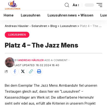
Aa
Home
Luxusuhren
Luxusuhren news + Wissen
Lux
Andreas Häusler - Solaruhren
>
Blog
>
Luxusuhren
>
Platz 4 – The Jazz Mens
LUXUSUHREN
Platz 4 – The Jazz Mens
BY
ANDREAS HÄUSLER
ADD A COMMENT
LAST UPDATED: 18.02.2024 18:40
Bei dem Exemplar The Jazz Mens Armbanduhr fiel unseren
Testaugen gleich auf, dass hier ein “Luxusuhren” –
Kassenschlager am Werk ist. Die silberfarbene Herrenuhr
sieht sehr edel aus, erfüllt alle Kriterien in unserem Projekt