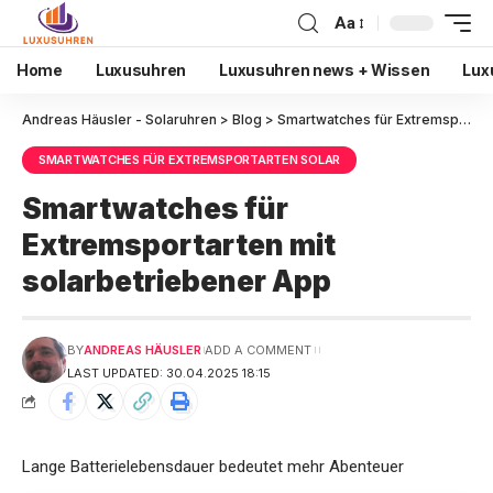
Aa
Home
Luxusuhren
Luxusuhren news + Wissen
Lux
Andreas Häusler - Solaruhren
>
Blog
>
Smartwatches für Extremsportarten Solar
SMARTWATCHES FÜR EXTREMSPORTARTEN SOLAR
Smartwatches für
Extremsportarten mit
solarbetriebener App
BY
ANDREAS HÄUSLER
ADD A COMMENT
LAST UPDATED: 30.04.2025 18:15
Lange Batterielebensdauer bedeutet mehr Abenteuer