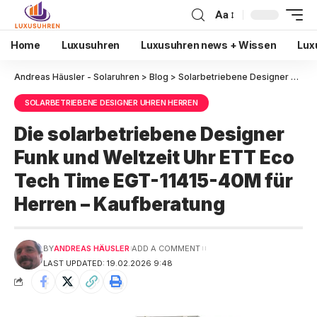
Aa
Home
Luxusuhren
Luxusuhren news + Wissen
Lux
Andreas Häusler - Solaruhren
>
Blog
>
Solarbetriebene Designer Uhren Herren
SOLARBETRIEBENE DESIGNER UHREN HERREN
Die solarbetriebene Designer
Funk und Weltzeit Uhr ETT Eco
Tech Time EGT-11415-40M für
Herren – Kaufberatung
BY
ANDREAS HÄUSLER
ADD A COMMENT
LAST UPDATED: 19.02.2026 9:48