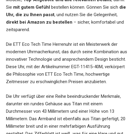
Sie
mit gutem Gefühl
bestellen können. Gönnen Sie sich
die
Uhr, die zu Ihnen passt
, und nutzen Sie die Gelegenheit,
direkt bei Amazon zu bestellen
– sicher, komfortabel und
zeitsparend.
Die
ETT Eco Tech Time Herrenuhr
ist ein Meisterwerk der
modernen Uhrmacherkunst, das durch seine Kombination aus
innovativer Technologie und ansprechendem Design besticht.
Diese Uhr, mit der Artikelnummer EGT-11415-40M, verkörpert
die Philosophie von ETT Eco Tech Time, hochwertige
Zeitmesser zu erschwinglichen Preisen anzubieten.
Die Uhr verfügt über eine Reihe beeindruckender Merkmale,
darunter ein rundes Gehäuse aus Titan mit einem
Durchmesser von 43 Millimetern und einer Höhe von 13
Millimetern. Das Armband ist ebenfalls aus Titan gefertigt, 20
Millimeter breit und in einer mehrfarbigen Ausführung
gestaltet. Das Zifferblatt ist weiß, was für eine klare und gut