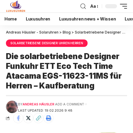
Aa
Home
Luxusuhren
Luxusuhren news + Wissen
Lux
Andreas Häusler - Solaruhren
>
Blog
>
Solarbetriebene Designer Uhren Herren
SOLARBETRIEBENE DESIGNER UHREN HERREN
Die solarbetriebene Designer
Funkuhr ETT Eco Tech Time
Atacama EGS-11623-11MS für
Herren – Kaufberatung
BY
ANDREAS HÄUSLER
ADD A COMMENT
LAST UPDATED: 19.02.2026 9:48