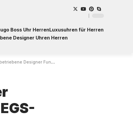
ugo Boss Uhr Herren
Luxusuhren für Herren
ebene Designer Uhren Herren
ner Funkuhr ETT Eco Tech Time EGS-11500-22M für Herren – Kaufberatung
er
 EGS-