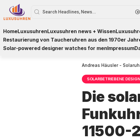
Home
Luxusuhren
Luxusuhren news + Wissen
Luxusuhre
Restaurierung von Taucheruhren aus den 1970er Jahr
Solar-powered designer watches for men
Impressum
D
Andreas Häusler - Solaruh
SOLARBETRIEBENE DESIG
Die sol
Funkuhr
11500-2