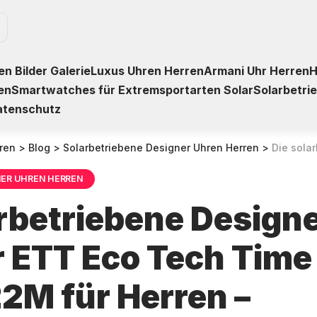
n Bilder Galerie
Luxus Uhren Herren
Armani Uhr Herren
H
en
Smartwatches für Extremsportarten Solar
Solarbetri
atenschutz
ren
>
Blog
>
Solarbetriebene Designer Uhren Herren
>
Die solarbetriebene Desig
NER UHREN HERREN
arbetriebene Design
 ETT Eco Tech Time
2M für Herren –