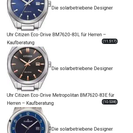
Die solarbetriebene Designer
Uhr Citizen Eco-Drive BM7620-83L für Herren –
(11.517)
Kaufberatung
Die solarbetriebene Designer
Uhr Citizen Eco-Drive Metropolitan BM7620-83E für
(10.538)
Herren – Kaufberatung
Die solarbetriebene Designer