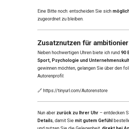
Eine Bitte noch: entscheiden Sie sich
möglich
zugeordnet zu bleiben.
Zusatznutzen für ambitionier
Neben hochwertigen Uhren biete ich rund
90 
Sport, Psychologie und Unternehmenskul
gewinnen möchten, gelangen Sie über den fol
Autorenprofil:
🔗
https://tinyurl.com/Autorenstore
Nun aber
zurück zu Ihrer Uhr
– entdecken S
Details
, damit Sie
mit gutem Gefühl
bestell
und nutzen Sie die Gelegenheit,
direkt bei A