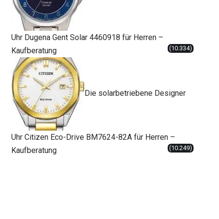
Uhr Dugena Gent Solar 4460918 für Herren –
(10.334)
Kaufberatung
Die solarbetriebene Designer
Uhr Citizen Eco-Drive BM7624-82A für Herren –
(10.249)
Kaufberatung