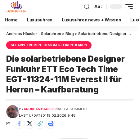
Aa
Home
Luxusuhren
Luxusuhren news + Wissen
Lux
Andreas Häusler - Solaruhren
>
Blog
>
Solarbetriebene Designer Uhren Herren
SOLARBETRIEBENE DESIGNER UHREN HERREN
Die solarbetriebene Designer
Funkuhr ETT Eco Tech Time
EGT-11324-11M Everest II für
Herren – Kaufberatung
BY
ANDREAS HÄUSLER
ADD A COMMENT
LAST UPDATED: 19.02.2026 9:48