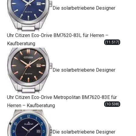
Die solarbetriebene Designer
Uhr Citizen Eco-Drive BM7620-83L für Herren –
(11.517)
Kaufberatung
Die solarbetriebene Designer
Uhr Citizen Eco-Drive Metropolitan BM7620-83E für
(10.538)
Herren – Kaufberatung
Die solarbetriebene Designer