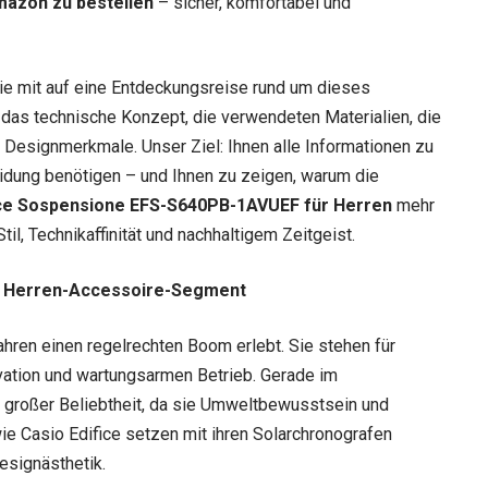
mazon zu bestellen
– sicher, komfortabel und
e mit auf eine Entdeckungsreise rund um dieses
r das technische Konzept, die verwendeten Materialien, die
n Designmerkmale. Unser Ziel: Ihnen alle Informationen zu
heidung benötigen – und Ihnen zu zeigen, warum die
fice Sospensione EFS-S640PB-1AVUEF für Herren
mehr
til, Technikaffinität und nachhaltigem Zeitgeist.
im Herren-Accessoire-Segment
ahren einen regelrechten Boom erlebt. Sie stehen für
vation und wartungsarmen Betrieb. Gerade im
großer Beliebtheit, da sie Umweltbewusstsein und
ie Casio Edifice setzen mit ihren Solarchronografen
esignästhetik.