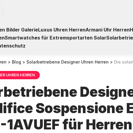
n Bilder Galerie
Luxus Uhren Herren
Armani Uhr Herren
H
en
Smartwatches für Extremsportarten Solar
Solarbetri
atenschutz
ren
>
Blog
>
Solarbetriebene Designer Uhren Herren
>
Die solarbetriebene Designe
NER UHREN HERREN
arbetriebene Design
difice Sospensione 
1AVUEF für Herren