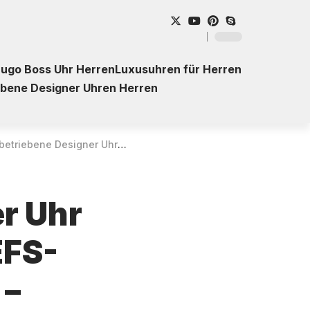
ugo Boss Uhr Herren
Luxusuhren für Herren
ebene Designer Uhren Herren
r Uhr Casio Edifice Sospensione EFS-S640PB-1AVUEF für Herren – Kaufberatung
er Uhr
EFS-
 –