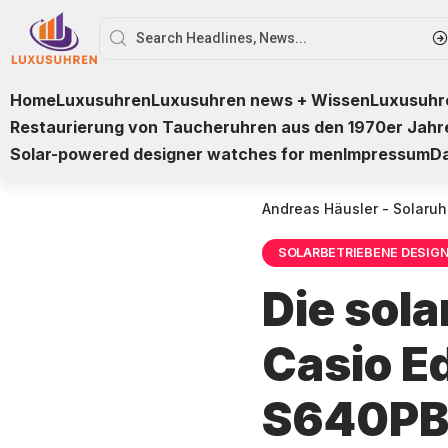
Home
Luxusuhren
Luxusuhren news + Wissen
Luxusuhre
Restaurierung von Taucheruhren aus den 1970er Jahr
Solar-powered designer watches for men
Impressum
D
Andreas Häusler - Solaruh
SOLARBETRIEBENE DESIG
Die sol
Casio E
S640PB-