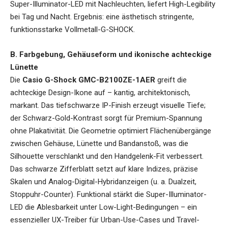
Super-Illuminator-LED mit Nachleuchten, liefert High-Legibility
bei Tag und Nacht. Ergebnis: eine ästhetisch stringente,
funktionsstarke Vollmetall-G-SHOCK.
B. Farbgebung, Gehäuseform und ikonische achteckige
Lünette
Die
Casio G-Shock GMC-B2100ZE-1AER
greift die
achteckige Design-Ikone auf – kantig, architektonisch,
markant. Das tiefschwarze IP-Finish erzeugt visuelle Tiefe;
der Schwarz-Gold-Kontrast sorgt für Premium-Spannung
ohne Plakativität. Die Geometrie optimiert Flächenübergänge
zwischen Gehäuse, Lünette und Bandanstoß, was die
Silhouette verschlankt und den Handgelenk-Fit verbessert.
Das schwarze Zifferblatt setzt auf klare Indizes, präzise
Skalen und Analog-Digital-Hybridanzeigen (u. a. Dualzeit,
Stoppuhr-Counter). Funktional stärkt die Super-Illuminator-
LED die Ablesbarkeit unter Low-Light-Bedingungen – ein
essenzieller UX-Treiber für Urban-Use-Cases und Travel-