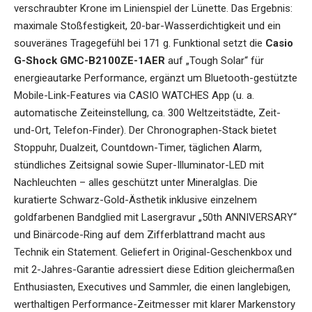
verschraubter Krone im Linienspiel der Lünette. Das Ergebnis:
maximale Stoßfestigkeit, 20-bar-Wasserdichtigkeit und ein
souveränes Tragegefühl bei 171 g. Funktional setzt die
Casio
G-Shock GMC-B2100ZE-1AER
auf „Tough Solar“ für
energieautarke Performance, ergänzt um Bluetooth-gestützte
Mobile-Link-Features via CASIO WATCHES App (u. a.
automatische Zeiteinstellung, ca. 300 Weltzeitstädte, Zeit-
und-Ort, Telefon-Finder). Der Chronographen-Stack bietet
Stoppuhr, Dualzeit, Countdown-Timer, täglichen Alarm,
stündliches Zeitsignal sowie Super-Illuminator-LED mit
Nachleuchten – alles geschützt unter Mineralglas. Die
kuratierte Schwarz-Gold-Ästhetik inklusive einzelnem
goldfarbenen Bandglied mit Lasergravur „50th ANNIVERSARY“
und Binärcode-Ring auf dem Zifferblattrand macht aus
Technik ein Statement. Geliefert in Original-Geschenkbox und
mit 2-Jahres-Garantie adressiert diese Edition gleichermaßen
Enthusiasten, Executives und Sammler, die einen langlebigen,
werthaltigen Performance-Zeitmesser mit klarer Markenstory