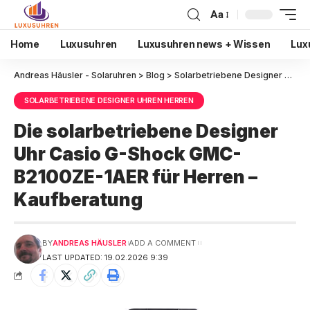
Aa
Home
Luxusuhren
Luxusuhren news + Wissen
Lux
Andreas Häusler - Solaruhren
>
Blog
>
Solarbetriebene Designer Uhren Herren
SOLARBETRIEBENE DESIGNER UHREN HERREN
Die solarbetriebene Designer
Uhr Casio G-Shock GMC-
B2100ZE-1AER für Herren –
Kaufberatung
BY
ANDREAS HÄUSLER
ADD A COMMENT
LAST UPDATED: 19.02.2026 9:39