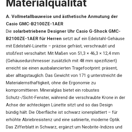
Materialqualität
A. Vollmetallbauweise und ästhetische Anmutung der
Casio GMC-B2100ZE-1AER
Die
solarbetriebene Designer Uhr Casio G-Shock GMC-
B2100ZE-1AER für Herren
setzt auf ein Edelstahl-Gehäuse
mit Edelstahl-Lünette – präzise gefräst, verschraubt und
stoßfest verschaltet. Mit Maßen von 51,3 × 46,3 × 12,4 mm
(Gehäusedurchmesser zusätzlich mit 48 mm spezifiziert)
erreicht sie einen ausbalancierten Tragefootprint: präsent,
aber alltagstauglich. Das Gewicht von 171 g unterstreicht die
Materialernsthaftigkeit, ohne die Ergonomie zu
kompromittieren. Mineralglas bietet ein robustes
Schutz-/Sicht-Fenster, während die verschraubte Krone in der
Achse der achteckigen Lünette sitzt und so das Design
bündig hält. Die Oberfläche ist schwarz ionenplattiert – für
erhöhte Abriebresistenz und eine satinierte, moderne Optik.
Das Zifferblatt in Schwarz, ergänzt um Neobrite-Indizes und