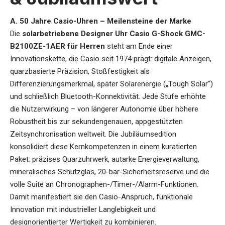
A. 50 Jahre Casio-Uhren – Meilensteine der Marke
Die
solarbetriebene Designer Uhr Casio G-Shock GMC-
B2100ZE-1AER für Herren
steht am Ende einer
Innovationskette, die Casio seit 1974 prägt: digitale Anzeigen,
quarzbasierte Präzision, Stoßfestigkeit als
Differenzierungsmerkmal, später Solarenergie („Tough Solar“)
und schließlich Bluetooth-Konnektivität. Jede Stufe erhöhte
die Nutzerwirkung – von längerer Autonomie über höhere
Robustheit bis zur sekundengenauen, appgestützten
Zeitsynchronisation weltweit. Die Jubiläumsedition
konsolidiert diese Kernkompetenzen in einem kuratierten
Paket: präzises Quarzuhrwerk, autarke Energieverwaltung,
mineralisches Schutzglas, 20-bar-Sicherheitsreserve und die
volle Suite an Chronographen-/Timer-/Alarm-Funktionen.
Damit manifestiert sie den Casio-Anspruch, funktionale
Innovation mit industrieller Langlebigkeit und
designorientierter Wertigkeit zu kombinieren.