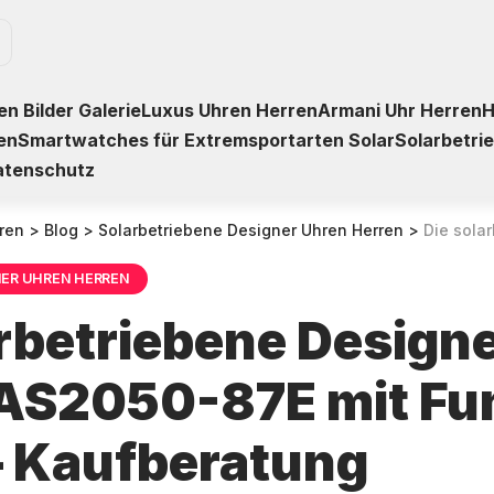
n Bilder Galerie
Luxus Uhren Herren
Armani Uhr Herren
H
en
Smartwatches für Extremsportarten Solar
Solarbetri
atenschutz
ren
>
Blog
>
Solarbetriebene Designer Uhren Herren
>
Die solarbetriebene Des
NER UHREN HERREN
arbetriebene Design
 AS2050-87E mit Fu
– Kaufberatung