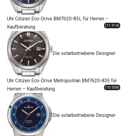
Uhr Citizen Eco-Drive BM7620-83L für Herren –
(11.514)
Kaufberatung
Die solarbetriebene Designer
Uhr Citizen Eco-Drive Metropolitan BM7620-83E für
(10.538)
Herren – Kaufberatung
Die solarbetriebene Designer