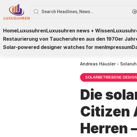
Home
Luxusuhren
Luxusuhren news + Wissen
Luxusuhre
Restaurierung von Taucheruhren aus den 1970er Jahr
Solar-powered designer watches for men
Impressum
D
Andreas Häusler - Solaruh
SOLARBETRIEBENE DESIG
Die sol
Citizen
Herren 