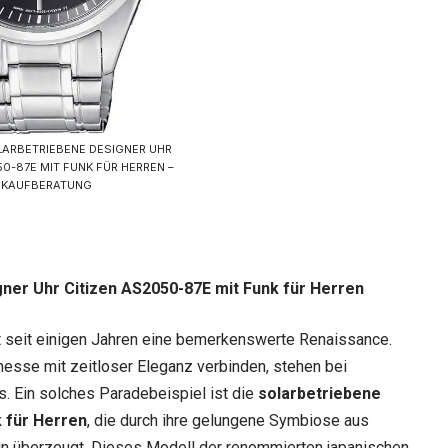
LARBETRIEBENE DESIGNER UHR
50-87E MIT FUNK FÜR HERREN –
KAUFBERATUNG
gner Uhr Citizen AS2050-87E mit Funk für Herren
t seit einigen Jahren eine bemerkenswerte Renaissance.
nesse mit zeitloser Eleganz verbinden, stehen bei
. Ein solches Paradebeispiel ist die
solarbetriebene
 für Herren
, die durch ihre gelungene Symbiose aus
in überzeugt. Dieses Modell der renommierten japanischen