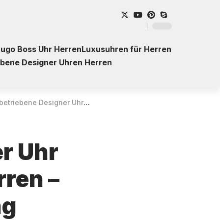
ugo Boss Uhr Herren
Luxusuhren für Herren
ebene Designer Uhren Herren
gner Uhr Citizen CA7060-88L für Herren – Chronograph – Kaufberatung
er Uhr
ren –
ng