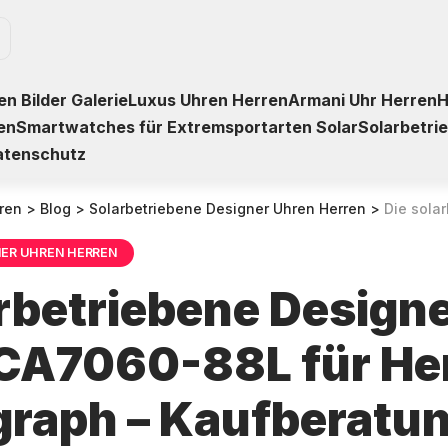
n Bilder Galerie
Luxus Uhren Herren
Armani Uhr Herren
H
en
Smartwatches für Extremsportarten Solar
Solarbetri
atenschutz
ren
>
Blog
>
Solarbetriebene Designer Uhren Herren
>
Die solarbetriebene Desi
NER UHREN HERREN
arbetriebene Design
 CA7060-88L für Her
raph – Kaufberatu