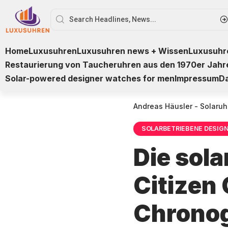
Home
Luxusuhren
Luxusuhren news + Wissen
Luxusuhre
Restaurierung von Taucheruhren aus den 1970er Jahr
Solar-powered designer watches for men
Impressum
D
Andreas Häusler - Solaruh
SOLARBETRIEBENE DESIG
Die sol
Citizen
Chronog