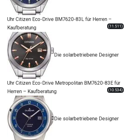
Uhr Citizen Eco-Drive BM7620-83L für Herren –
(11.511)
Kaufberatung
Die solarbetriebene Designer
Uhr Citizen Eco-Drive Metropolitan BM7620-83E für
(10.534)
Herren – Kaufberatung
Die solarbetriebene Designer