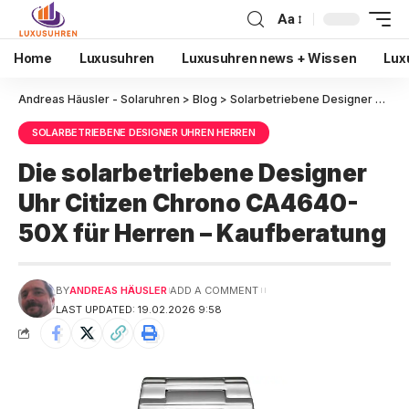
Aa
Home
Luxusuhren
Luxusuhren news + Wissen
Lux
Andreas Häusler - Solaruhren
>
Blog
>
Solarbetriebene Designer Uhren Herren
SOLARBETRIEBENE DESIGNER UHREN HERREN
Die solarbetriebene Designer
Uhr Citizen Chrono CA4640-
50X für Herren – Kaufberatung
BY
ANDREAS HÄUSLER
ADD A COMMENT
LAST UPDATED: 19.02.2026 9:58