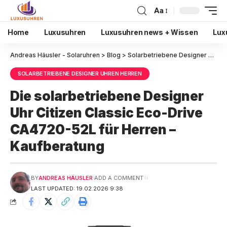
Aa
Home
Luxusuhren
Luxusuhren news + Wissen
Lux
Andreas Häusler - Solaruhren
>
Blog
>
Solarbetriebene Designer Uhren Herren
SOLARBETRIEBENE DESIGNER UHREN HERREN
Die solarbetriebene Designer
Uhr Citizen Classic Eco-Drive
CA4720-52L für Herren –
Kaufberatung
BY
ANDREAS HÄUSLER
ADD A COMMENT
LAST UPDATED: 19.02.2026 9:38