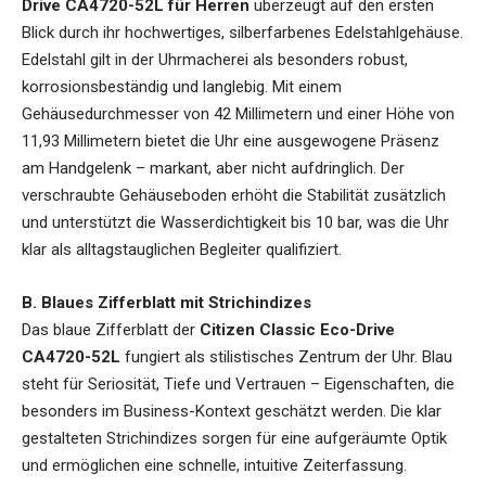
Drive CA4720-52L für Herren
überzeugt auf den ersten
Blick durch ihr hochwertiges, silberfarbenes Edelstahlgehäuse.
Edelstahl gilt in der Uhrmacherei als besonders robust,
korrosionsbeständig und langlebig. Mit einem
Gehäusedurchmesser von 42 Millimetern und einer Höhe von
11,93 Millimetern bietet die Uhr eine ausgewogene Präsenz
am Handgelenk – markant, aber nicht aufdringlich. Der
verschraubte Gehäuseboden erhöht die Stabilität zusätzlich
und unterstützt die Wasserdichtigkeit bis 10 bar, was die Uhr
klar als alltagstauglichen Begleiter qualifiziert.
B. Blaues Zifferblatt mit Strichindizes
Das blaue Zifferblatt der
Citizen Classic Eco-Drive
CA4720-52L
fungiert als stilistisches Zentrum der Uhr. Blau
steht für Seriosität, Tiefe und Vertrauen – Eigenschaften, die
besonders im Business-Kontext geschätzt werden. Die klar
gestalteten Strichindizes sorgen für eine aufgeräumte Optik
und ermöglichen eine schnelle, intuitive Zeiterfassung.