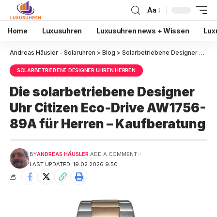
Aa
Home
Luxusuhren
Luxusuhren news + Wissen
Lux
Andreas Häusler - Solaruhren
>
Blog
>
Solarbetriebene Designer Uhren Herren
SOLARBETRIEBENE DESIGNER UHREN HERREN
Die solarbetriebene Designer
Uhr Citizen Eco-Drive AW1756-
89A für Herren – Kaufberatung
BY
ANDREAS HÄUSLER
ADD A COMMENT
LAST UPDATED: 19.02.2026 9:50