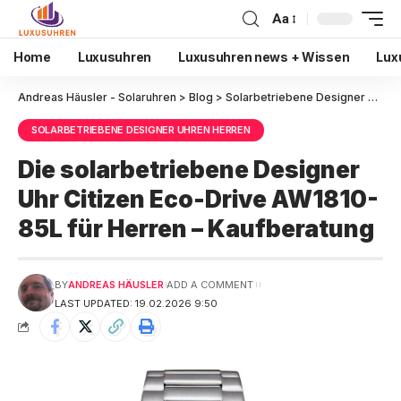
Aa
Home
Luxusuhren
Luxusuhren news + Wissen
Lux
Andreas Häusler - Solaruhren
>
Blog
>
Solarbetriebene Designer Uhren Herren
SOLARBETRIEBENE DESIGNER UHREN HERREN
Die solarbetriebene Designer
Uhr Citizen Eco-Drive AW1810-
85L für Herren – Kaufberatung
BY
ANDREAS HÄUSLER
ADD A COMMENT
LAST UPDATED: 19.02.2026 9:50