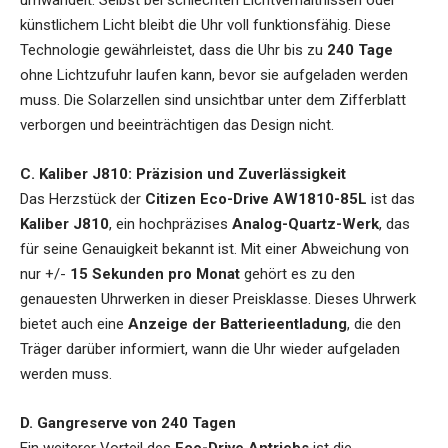
künstlichem Licht bleibt die Uhr voll funktionsfähig. Diese
Technologie gewährleistet, dass die Uhr bis zu
240 Tage
ohne Lichtzufuhr laufen kann, bevor sie aufgeladen werden
muss. Die Solarzellen sind unsichtbar unter dem Zifferblatt
verborgen und beeinträchtigen das Design nicht.
C. Kaliber J810: Präzision und Zuverlässigkeit
Das Herzstück der
Citizen Eco-Drive AW1810-85L
ist das
Kaliber J810
, ein hochpräzises
Analog-Quartz-Werk
, das
für seine Genauigkeit bekannt ist. Mit einer Abweichung von
nur +/-
15 Sekunden pro Monat
gehört es zu den
genauesten Uhrwerken in dieser Preisklasse. Dieses Uhrwerk
bietet auch eine
Anzeige der Batterieentladung
, die den
Träger darüber informiert, wann die Uhr wieder aufgeladen
werden muss.
D. Gangreserve von 240 Tagen
Ein weiterer Vorteil des
Eco-Drive Antriebs
ist die