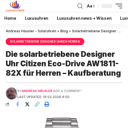
Aa
Home
Luxusuhren
Luxusuhren news + Wissen
Lux
Andreas Häusler - Solaruhren
>
Blog
>
Solarbetriebene Designer Uhren Herren
SOLARBETRIEBENE DESIGNER UHREN HERREN
Die solarbetriebene Designer
Uhr Citizen Eco-Drive AW1811-
82X für Herren – Kaufberatung
BY
ANDREAS HÄUSLER
ADD A COMMENT
LAST UPDATED: 19.02.2026 9:50