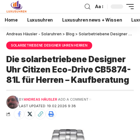
Aa
Home
Luxusuhren
Luxusuhren news + Wissen
Lux
Andreas Häusler - Solaruhren
>
Blog
>
Solarbetriebene Designer Uhren Herren
SOLARBETRIEBENE DESIGNER UHREN HERREN
Die solarbetriebene Designer
Uhr Citizen Eco-Drive CB5874-
81L für Herren – Kaufberatung
BY
ANDREAS HÄUSLER
ADD A COMMENT
LAST UPDATED: 19.02.2026 9:38