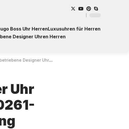
ugo Boss Uhr Herren
Luxusuhren für Herren
ebene Designer Uhren Herren
ner Uhr Citizen Promaster Diver BN0261-51E für Herren – Kaufberatung
er Uhr
0261-
ung