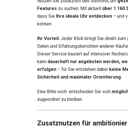
Nutzen Sie zusätzlich das Suchfeld, um
gezi
Features
zu suchen. Mit aktuell
über 1.160 
dass Sie
Ihre ideale Uhr entdecken
– und vi
können.
Ihr Vorteil:
Jeder Klick bringt Sie direkt zum 
Daten und Erfahrungsberichten anderer Käufer.
Dieser Service basiert auf intensiver Recherc
kann
dauerhaft nur angeboten werden, we
erfolgen
– für Sie entstehen dabei
keine M
Sicherheit und maximaler Orientierung
.
Eine Bitte noch: entscheiden Sie sich
möglich
zugeordnet zu bleiben.
Zusatznutzen für ambitionier