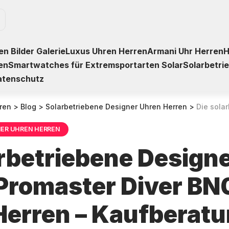
n Bilder Galerie
Luxus Uhren Herren
Armani Uhr Herren
H
en
Smartwatches für Extremsportarten Solar
Solarbetri
atenschutz
ren
>
Blog
>
Solarbetriebene Designer Uhren Herren
>
Die solarbetriebene Desig
NER UHREN HERREN
arbetriebene Design
 Promaster Diver BN
 Herren – Kaufberat