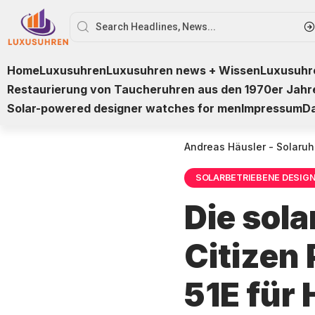
Home
Luxusuhren
Luxusuhren news + Wissen
Luxusuhre
Restaurierung von Taucheruhren aus den 1970er Jahr
Solar-powered designer watches for men
Impressum
D
Andreas Häusler - Solaruh
SOLARBETRIEBENE DESIG
Die sol
Citizen
51E für