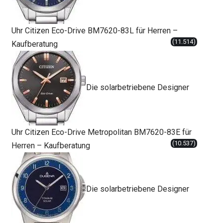
Uhr Citizen Eco-Drive BM7620-83L für Herren –
(11.514)
Kaufberatung
Die solarbetriebene Designer
Uhr Citizen Eco-Drive Metropolitan BM7620-83E für
(10.537)
Herren – Kaufberatung
Die solarbetriebene Designer