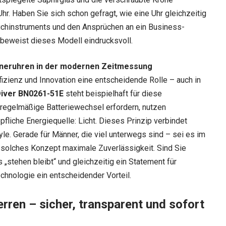
r. Haben Sie sich schon gefragt, wie eine Uhr gleichzeitig
uchinstruments und den Ansprüchen an ein Business-
beweist dieses Modell eindrucksvoll.
gneruhren in der modernen Zeitmessung
ffizienz und Innovation eine entscheidende Rolle – auch in
Diver BN0261-51E
steht beispielhaft für diese
regelmäßige Batteriewechsel erfordern, nutzen
fliche Energiequelle: Licht. Dieses Prinzip verbindet
e. Gerade für Männer, die viel unterwegs sind – sei es im
n solches Konzept maximale Zuverlässigkeit. Sind Sie
s „stehen bleibt“ und gleichzeitig ein Statement für
hnologie ein entscheidender Vorteil.
erren – sicher, transparent und sofort